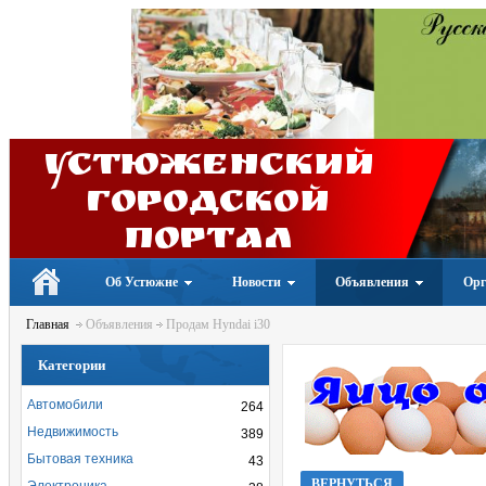
Устюженский
Городской
портал
Об Устюжне
Новости
Объявления
Орг
Главная
Объявления
Продам Hyndai i30
Категории
Автомобили
264
Недвижимость
389
Бытовая техника
43
ВЕРНУТЬСЯ