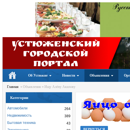
Устюженский
Городской
портал
Об Устюжне
Новости
Объявления
Орг
Главная
Объявления
Ищу Алёну Акилову
Категории
Автомобили
264
Недвижимость
389
Бытовая техника
43
ВЕРНУТЬСЯ