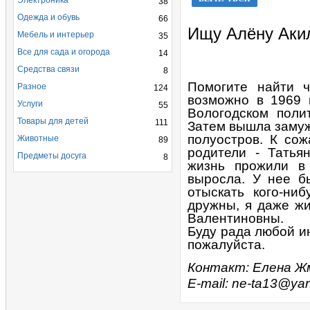
Электроника
38
Одежда и обувь
66
Ищу Алёну Аки
Мебель и интерьер
35
Все для сада и огорода
14
Средства связи
8
Помогите найти ч
Разное
124
возможно в 1969 г
Услуги
55
Вологодском полит
Товары для детей
111
Затем вышла замуж
полуостров. К со
Животные
89
родители - Татья
Предметы досуга
8
жизнь прожили в
выросла. У нее б
отыскать кого-ни
дружны, я даже жи
Валентиновны.
Буду рада любой и
пожалуйста.
Контакт: Елена Жма
E-mail: ne-ta13@yan