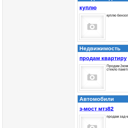
куплю
куплю бензоп
Недвижимость
продам квартиру
Продам 2комн
стекло пакеты
Автомобили
з-мост мтз82
продам зад-м