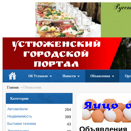
Устюженский
Городской
портал
Об Устюжне
Новости
Объявления
Орг
Главная
Объявления
Категории
Автомобили
264
Недвижимость
389
Бытовая техника
43
Объявления