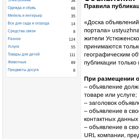
Электроника
38
Правила публика
Одежда и обувь
66
Мебель и интерьер
35
«Доска объявлений
Все для сада и огорода
14
портала» ustyuzhn
Средства связи
8
жители Устюженско
Разное
124
принимаются тольк
Услуги
55
географическим об
Товары для детей
111
публикации только 
Животные
89
Предметы досуга
8
При размещении о
– объявление долж
товаре или услуге;
– заголовок объяв
– объявление в св
контактных данных 
– объявление в св
URL компании, пре