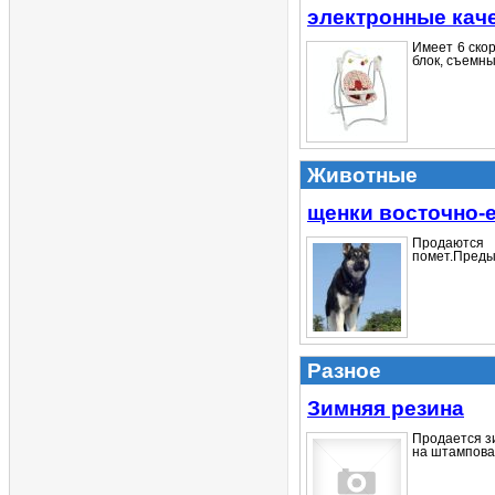
электронные кач
Имеет 6 ско
блок, съемный
Животные
щенки восточно-
Продаются 
помет.Преды
Разное
Зимняя резина
Продается з
на штампован