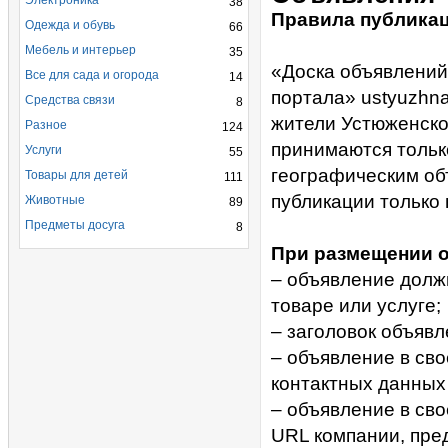
Электроника
38
Правила публика
Одежда и обувь
66
Мебель и интерьер
35
«Доска объявлений
Все для сада и огорода
14
портала» ustyuzhn
Средства связи
8
жители Устюженско
Разное
124
принимаются тольк
Услуги
55
географическим об
Товары для детей
111
публикации только 
Животные
89
Предметы досуга
8
При размещении о
– объявление долж
товаре или услуге;
– заголовок объяв
– объявление в св
контактных данных 
– объявление в св
URL компании, пре