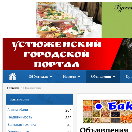
Устюженский
Городской
портал
Об Устюжне
Новости
Объявления
Орг
Главная
Объявления
Категории
Автомобили
264
Недвижимость
389
Бытовая техника
43
Объявления