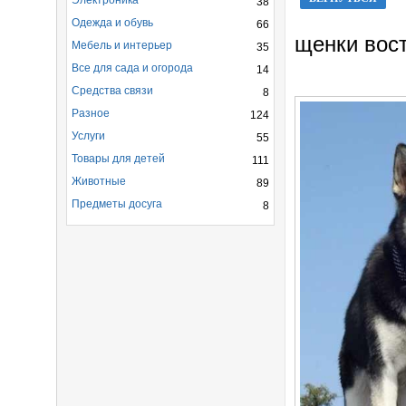
Электроника
38
Одежда и обувь
66
щенки вос
Мебель и интерьер
35
Все для сада и огорода
14
Средства связи
8
Разное
124
Услуги
55
Товары для детей
111
Животные
89
Предметы досуга
8