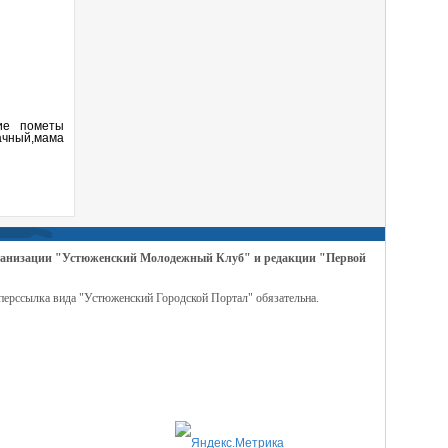
щие пометы
ачный,мама
организации "Устюженский Молодежный Клуб" и редакции "Первой
перссылка вида "Устюженский Городской Портал" обязательна.