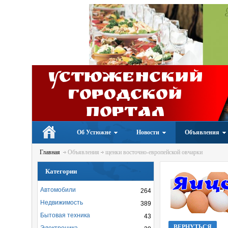
Устюженский
Городской
портал
Об Устюжне
Новости
Объявления
Главная
Объявления
щенки восточно-европейской овчарки
Категории
Автомобили
264
Недвижимость
389
Бытовая техника
43
ВЕРНУТЬСЯ