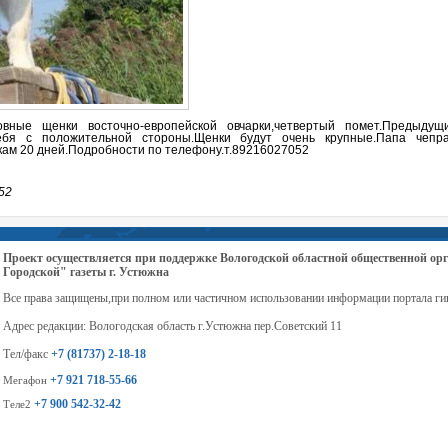
овные щенки восточно-европейской овчарки,четвертый помет.Предыду
ебя с положительной стороны.Щенки будут очень крупные.Папа чепр
ам 20 дней.Подробности по телефону.т.89216027052
52
Проект осуществляется при поддержке Вологодской областной общественной 
Городской" газеты г. Устюжна
Все права защищены,при полном или частичном использовании информации портала ги
Адрес редакции: Вологодская область г.Устюжна пер.Советский 11
Тел/факс
+7 (81737) 2-18-18
+7 921 718-55-66
Мегафон
+7 900 542-32-42
Теле2