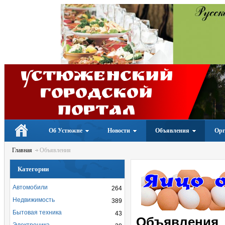
Устюженский
Городской
портал
Об Устюжне
Новости
Объявления
Орг
Главная
Объявления
Категории
Автомобили
264
Недвижимость
389
Бытовая техника
43
Объявления