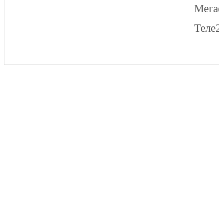
Мег
Теле