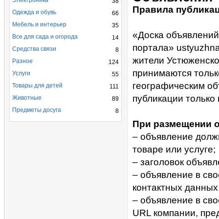
Электроника
38
Правила публика
Одежда и обувь
66
Мебель и интерьер
35
«Доска объявлений
Все для сада и огорода
14
портала» ustyuzhn
Средства связи
8
жители Устюженско
Разное
124
принимаются тольк
Услуги
55
географическим об
Товары для детей
111
публикации только 
Животные
89
Предметы досуга
8
При размещении о
– объявление долж
товаре или услуге;
– заголовок объяв
– объявление в св
контактных данных 
– объявление в св
URL компании, пре