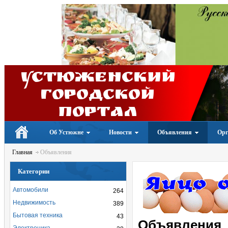
Устюженский
Городской
портал
Об Устюжне
Новости
Объявления
Орг
Главная
Объявления
Категории
Автомобили
264
Недвижимость
389
Бытовая техника
43
Объявления