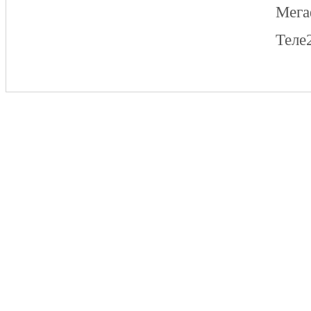
Мег
Теле