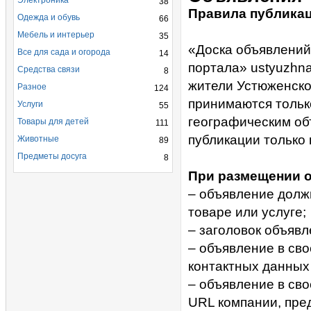
Электроника
38
Правила публика
Одежда и обувь
66
Мебель и интерьер
35
«Доска объявлений
Все для сада и огорода
14
портала» ustyuzhn
Средства связи
8
жители Устюженско
Разное
124
принимаются тольк
Услуги
55
географическим об
Товары для детей
111
публикации только 
Животные
89
Предметы досуга
8
При размещении о
– объявление долж
товаре или услуге;
– заголовок объяв
– объявление в св
контактных данных 
– объявление в св
URL компании, пре