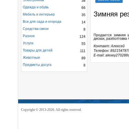
Электроника
38
Одежда и обувь
66
Зимняя ре
Мебель и интерьер
35
Все для сада и огорода
14
Средства связи
8
Продается зимняя ш
Разное
124
дисках, разболтовка 
Услуги
55
Контакт: Алексей
Товары для детей
Телефон: 892154787
111
E-mail: alexey270288
Животные
89
Предметы досуга
8
Copyright © 2013-2026. All rights reserved.