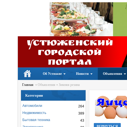
Устюженский
Городской
портал
Об Устюжне
Новости
Объявления
Главная
Объявления
Зимняя резина
Категории
Автомобили
264
Недвижимость
389
Бытовая техника
43
ВЕРНУТЬСЯ