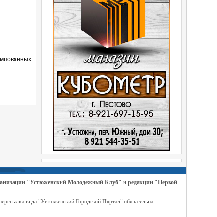
ампованных
организации "Устюженский Молодежный Клуб" и редакции "Первой
перссылка вида "Устюженский Городской Портал" обязательна.