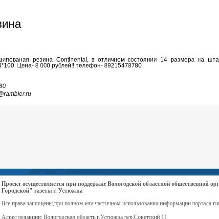
зина
ипованая резина Continental, в отличном состоянии 14 размера на шт
4*100. Цена- 8 000 рублей!! телефон- 89215478780
80
@rambler.ru
Проект осуществляется при поддержке Вологодской областной общественной 
Городской" газеты г. Устюжна
Все права защищены,при полном или частичном использовании информации портала ги
Адрес редакции: Вологодская область г.Устюжна пер.Советский 11