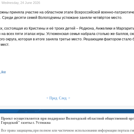
Wednesday, 24 June 2026
южны приняла участие на областном этапе Всероссийской военно-патриотиче
 Среди десяти семей Вологодчины устюжане заняли четвёртое место.
х, состоящая из Кристины и её троих детей – Родиона, Анжелики и Маргарит
на всех пяти этапах игры. Устюженская семья набрала столько же баллов, ск
ого округа, которая в итоге заняла третье место. Решающим фактором стало
 мест.
Like
< Пред.
След. >
Проект осуществляется при поддержке Вологодской областной общественной 
Городской" газеты г. Устюжна
Все права защищены,при полном или частичном использовании информации портала ги