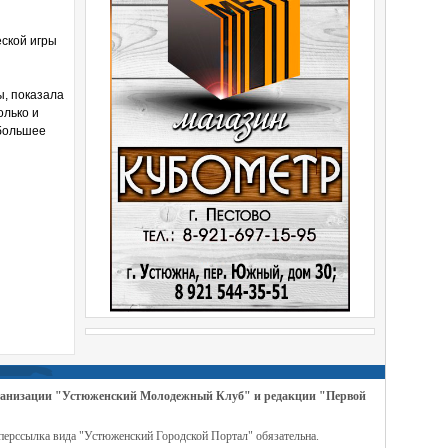
ской игры
ы, показала
олько и
 большее
организации "Устюженский Молодежный Клуб" и редакции "Первой
перссылка вида "Устюженский Городской Портал" обязательна.