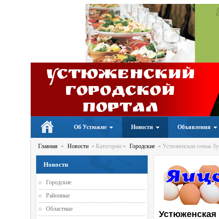
Устюженский
Городской
портал
Об Устюжне
Новости
Объявления
Главная
Новости
Категории
Городские
Устюженская семья Зу
Новости
Городские
Районные
Областные
Устюженская 