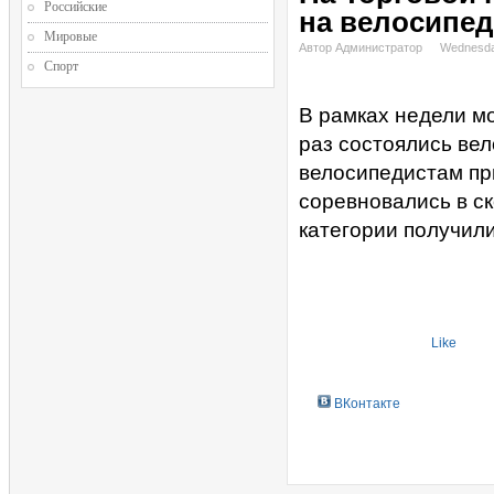
Российские
на велосипед
Мировые
Автор Администратор
Wednesda
Спорт
В рамках недели м
раз состоялись вел
велосипедистам пр
соревновались в ск
категории получил
Like
ВКонтакте