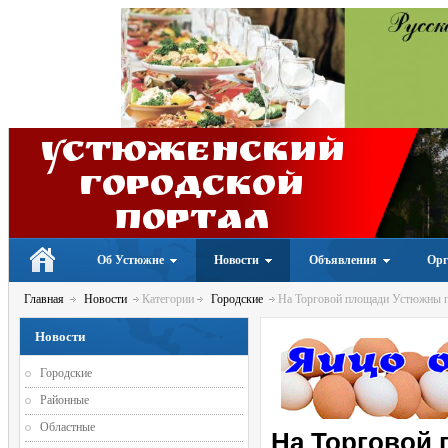
Устюженский
Городской
портал
Об Устюжне
Новости
Объявления
Орг
Главная
Новости
Категории
Городские
На Торговой площади Устюжны пр
Новости
Городские
Районные
Областные
На Торговой