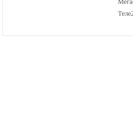
Мег
Теле