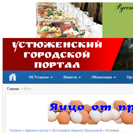
Устюженский
Городской
портал
Об Устюжне
Новости
Объявления
Орг
Главная
Фото
Галерея
»
Администратор
»
Фотографии Марины Мурашовой
» Устюжна