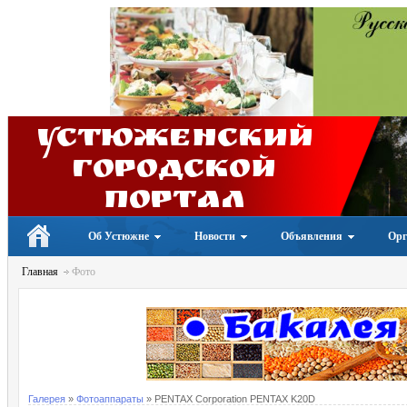
Устюженский
Городской
портал
Об Устюжне
Новости
Объявления
Орг
Главная
Фото
Галерея
»
Фотоаппараты
» PENTAX Corporation PENTAX K20D