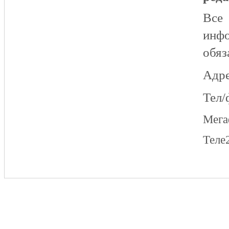
Все
инфо
обяз
Адре
Тел/
Мег
Теле