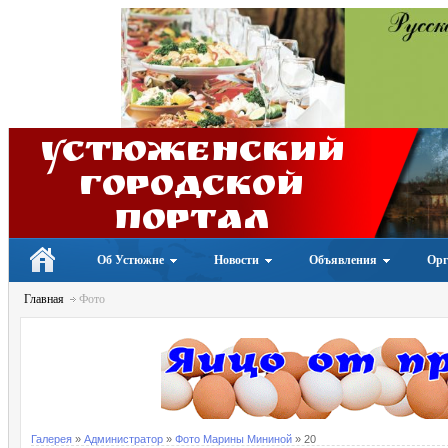
Устюженский
Городской
портал
Об Устюжне
Новости
Объявления
Орг
Главная
Фото
Галерея
»
Администратор
»
Фото Марины Мининой
» 20