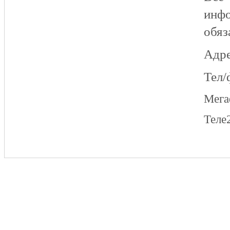
инфо
обяз
Адре
Тел/
Мег
Теле