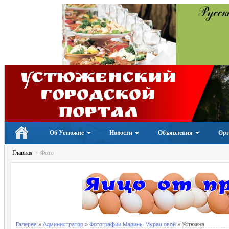
Устюженский
Городской
портал
Об Устюжне
Новости
Объявления
Орг
Главная
Фото
Галерея
»
Администратор
»
Фотографии Марины Мурашовой
» Устюжна