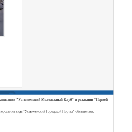
организации "Устюженский Молодежный Клуб" и редакции "Первой
перссылка вида "Устюженский Городской Портал" обязательна.