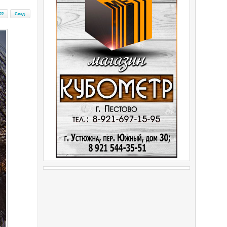
22
След.