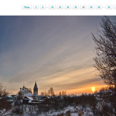
Пред.
1
2
...
10
11
12
13
14
15
16
...
21