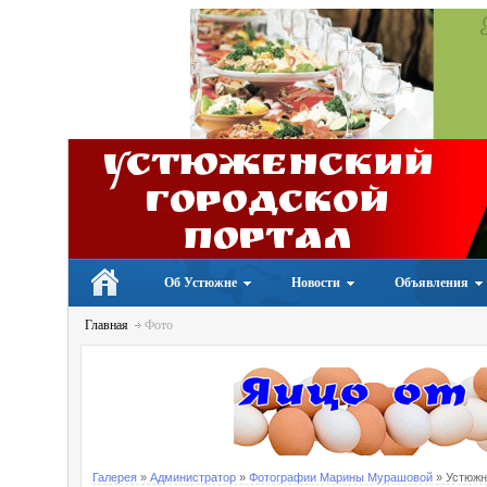
Устюженский
Городской
портал
Об Устюжне
Новости
Объявления
Главная
Фото
Галерея
»
Администратор
»
Фотографии Марины Мурашовой
» Устюжн