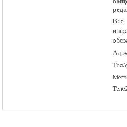
общ
реда
Все
инфо
обяз
Адре
Тел/
Мег
Теле