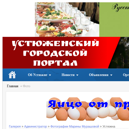
Устюженский
Городской
портал
Об Устюжне
Новости
Объявления
Орг
Главная
Фото
Галерея
»
Администратор
»
Фотографии Марины Мурашовой
» Устюжна