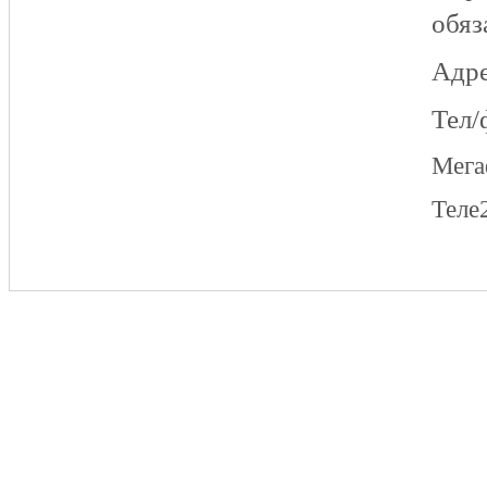
обяз
Адре
Тел/
Мег
Теле