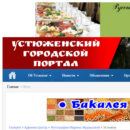
Устюженский
Городской
портал
Об Устюжне
Новости
Объявления
Орг
Главная
Фото
Галерея
»
Администратор
»
Фотографии Марины Мурашовой
» Устюжна