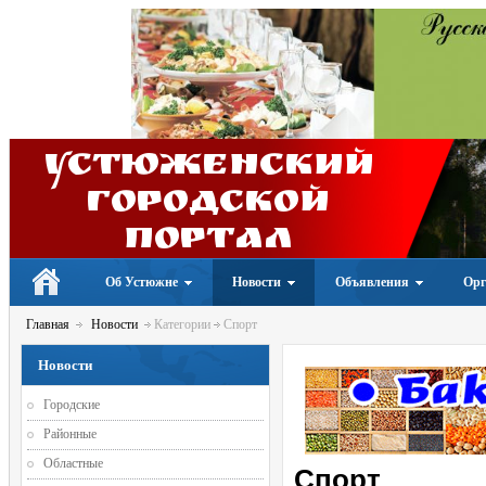
Устюженский
Городской
портал
Об Устюжне
Новости
Объявления
Орг
Главная
Новости
Категории
Спорт
Новости
Городские
Районные
Областные
Спорт