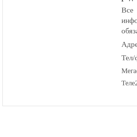
Все
инфо
обяз
Адре
Тел/
Мег
Теле