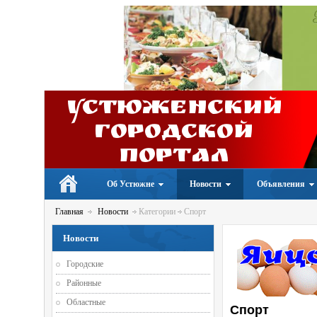
Устюженский
Городской
портал
Об Устюжне
Новости
Объявления
Главная
Новости
Категории
Спорт
Новости
Городские
Районные
Областные
Спорт