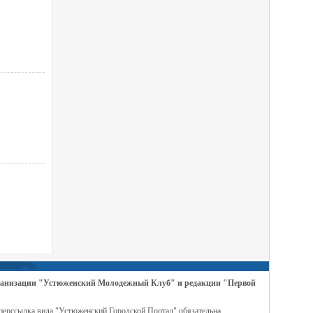
организации "Устюженский Молодежный Клуб" и редакции "Первой
перссылка вида "Устюженский Городской Портал" обязательна.