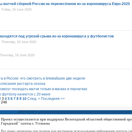
ы матчей сборной России на перенесённом из-за короновируса Евро-2020
Friday, 19 June 2020
находятся под угрозой срыва из-за коронавируса у футболистов
Thursday, 18 June 2020
hursday, 18 June 2020
а в России: что смотреть в ближайшие две недели
списание рестарта сезона
могут посещать матчи только в масках и перчатках
 футболу начнется с 20 июня
2
3
4
5
6
7
8
9
10
След. >
Последняя >>
з 246
Проект осуществляется при поддержке Вологодской областной общественной 
Городской" газеты г. Устюжна
Все права защищены,при полном или частичном использовании информации портала ги