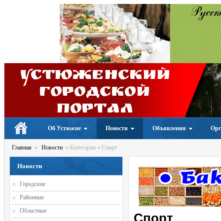
Устюженский
Городской
портал
Об Устюжне
Новости
Объявления
Орг
Главная
Новости
Категории
Спорт
Новости
Городские
Районные
Областные
Спорт