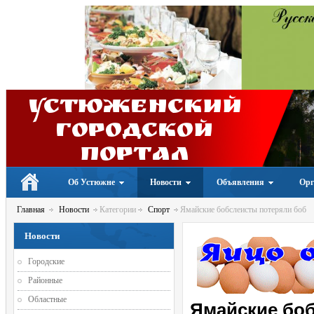
Устюженский
Городской
портал
Об Устюжне
Новости
Объявления
Орг
Главная
Новости
Категории
Спорт
Ямайские бобслеисты потеряли боб
Новости
Городские
Районные
Областные
Ямайские бо