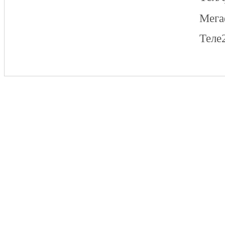
Мег
Теле