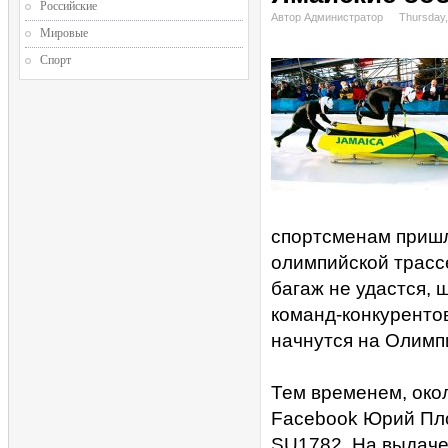
Российские
Автор Администратор
Thursday,
Мировые
Спорт
спортсменам пришл
олимпийской трассе
багаж не удастся,
команд-конкуренто
начнутся на Олимп
Тем временем, око
Facebook Юрий Пло
SU1782. На выдаче