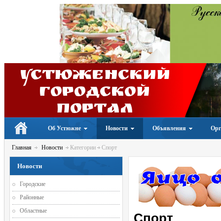
Устюженский
Городской
портал
Об Устюжне
Новости
Объявления
Орг
Главная
Новости
Категории
Спорт
Новости
Городские
Районные
Областные
Спорт