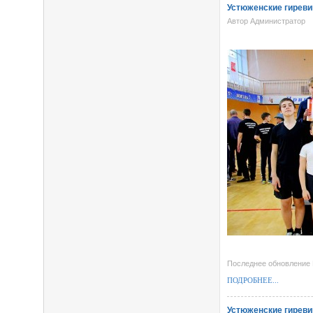
Устюженские гиреви
Автор Администратор
Последнее обновление M
ПОДРОБНЕЕ...
Устюженские гиреви