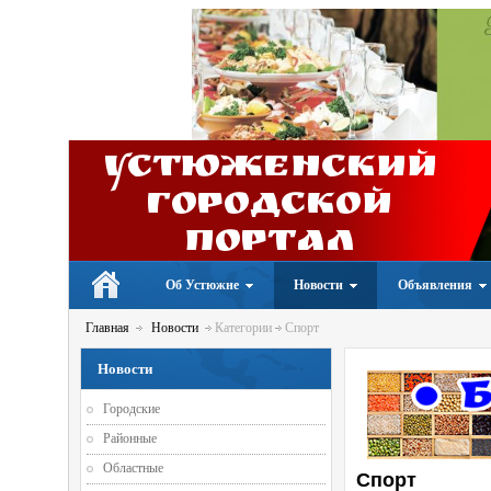
Устюженский
Городской
портал
Об Устюжне
Новости
Объявления
Главная
Новости
Категории
Спорт
Новости
Городские
Районные
Областные
Спорт