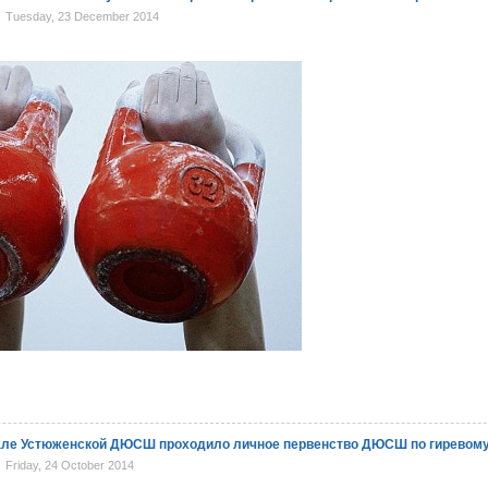
Tuesday, 23 December 2014
зале Устюженской ДЮСШ проходило личное первенство ДЮСШ по гиревому
Friday, 24 October 2014