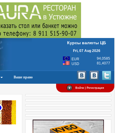
Курсы валюты ЦБ
Fri, 07 Aug 2026
94,0585
EUR
81,4077
USD
Ваше право
Войти | Регистрация