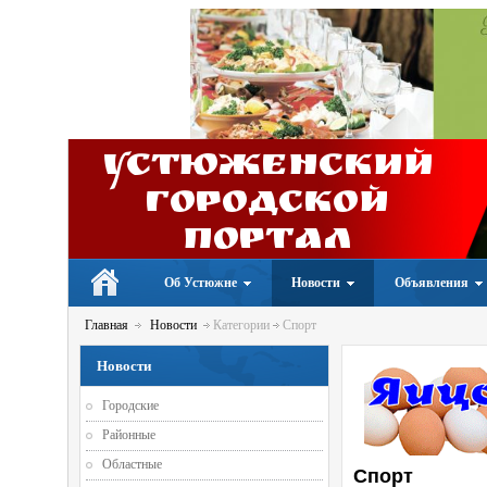
Устюженский
Городской
портал
Об Устюжне
Новости
Объявления
Главная
Новости
Категории
Спорт
Новости
Городские
Районные
Областные
Спорт