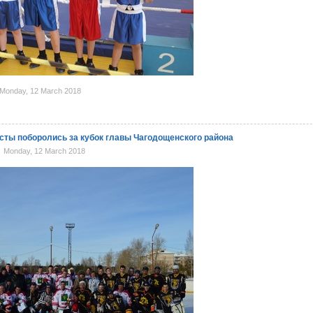
Monday, 12 March 2018
сты поборолись за кубок главы Чагодощенского района
Monday, 12 March 2018