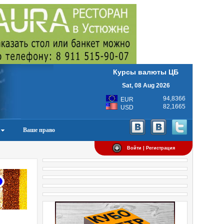
Курсы валюты ЦБ
Sat, 08 Aug 2026
94,8366
EUR
82,1665
USD
Ваше право
Войти | Регистрация