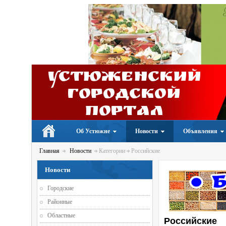
Устюженский
Городской
портал
Об Устюжне
Новости
Объявления
Главная
Новости
Категории
Российские
Новости
Городские
Районные
Областные
Российские