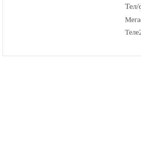
Тел/
Мег
Теле