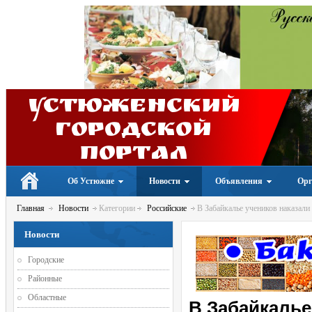
Устюженский
Городской
портал
Об Устюжне
Новости
Объявления
Орг
Главная
Новости
Категории
Российские
В Забайкалье учеников наказали
Новости
Городские
Районные
Областные
В Забайкалье