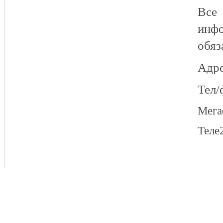
Все
инфо
обяз
Адре
Тел/
Мег
Теле