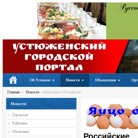
Устюженский
Городской
портал
Об Устюжне
Новости
Объявления
Орг
Главная
Новости
Категории
Российские
Новости
Городские
Районные
Областные
Российские