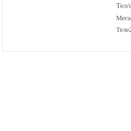
Тел/
Мег
Теле