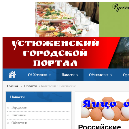
Устюженский
Городской
портал
Об Устюжне
Новости
Объявления
Орг
Главная
Новости
Категории
Российские
Новости
Городские
Районные
Областные
Российские