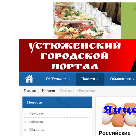
Устюженский
Городской
портал
Об Устюжне
Новости
Объявления
Главная
Новости
Категории
Российские
Новости
Городские
Районные
Областные
Российские