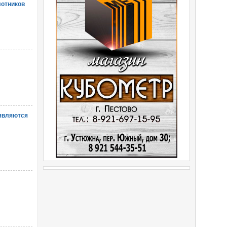
лотников
 являются