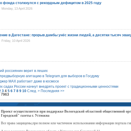
 фонда столкнулся с рекордным дефицитом в 2025 году
Monday, 13 April 2026
ние в Дагестане: прорыв дамбы унёс жизни людей, а десятки тысяч эва
Friday, 10 April 2026
ий россиянин верит в леших
предвыборную агитацию в Telegram для выборов в Госдуму
джер MAX работает даже в космосе
ких садах России начнут внедрять проект с традиционными ценностями
2
3
4
5
6
7
8
9
10
След. >
Последняя >>
з 7963
Проект осуществляется при поддержке Вологодской областной общественной 
Городской" газеты г. Устюжна
Все права защищены,при полном или частичном использовании информации портала ги