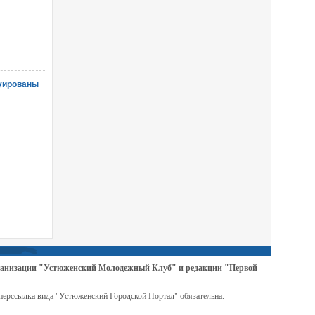
куированы
организации "Устюженский Молодежный Клуб" и редакции "Первой
перссылка вида "Устюженский Городской Портал" обязательна.