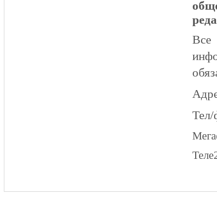
общ
реда
Все
инфо
обяз
Адре
Тел/
Мег
Теле