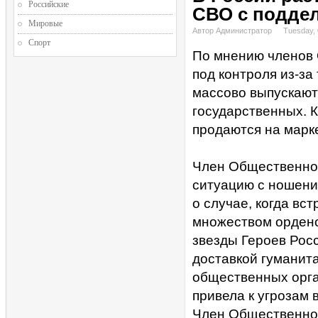
Российские
СВО с подде
Мировые
Автор Администратор
Tuesday, 
Спорт
По мнению членов 
под контроля из-за
массово выпускают
государственных. К
продаются на марк
Член Общественной
ситуацию с ношени
о случае, когда вс
множеством ордено
звезды Героев Рос
доставкой гуманита
общественных орга
привела к угрозам 
Член Общественной