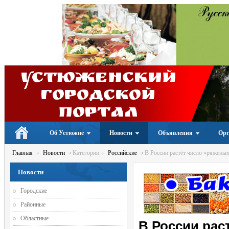
Устюженский
Городской
портал
Об Устюжне
Новости
Объявления
Орг
Главная
Новости
Категории
Российские
В России растёт число «ряжены
Новости
Городские
Районные
Областные
В России рас