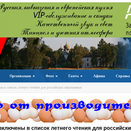
Организации
Фото
Газета
Афиша
Справка
 в список летнего чтения для российских школьников
включены в список летнего чтения для российск