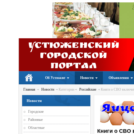
Устюженский
Городской
портал
Об Устюжне
Новости
Объявления
Главная
Новости
Категории
Российские
Книги о СВО включены
Новости
Городские
Районные
Областные
Книги о СВО 