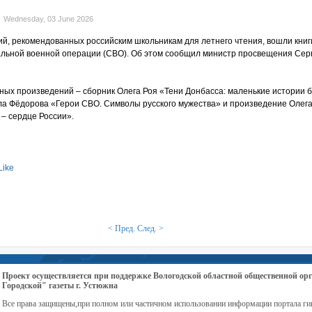
Wednesday, 03 June 2026
ий, рекомендованных российским школьникам для летнего чтения, вошли книг
льной военной операции (СВО). Об этом сообщил министр просвещения Сер
ых произведений – сборник Олега Роя «Тени Донбасса: маленькие истории 
ла Фёдорова «Герои СВО. Символы русского мужества» и произведение Олег
– сердце России».
Like
< Пред.
След. >
Проект осуществляется при поддержке Вологодской областной общественной 
Городской" газеты г. Устюжна
Все права защищены,при полном или частичном использовании информации портала ги