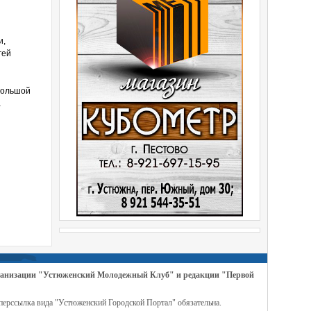
и,
гей
большой
а
организации "Устюженский Молодежный Клуб" и редакции "Первой
перссылка вида "Устюженский Городской Портал" обязательна.