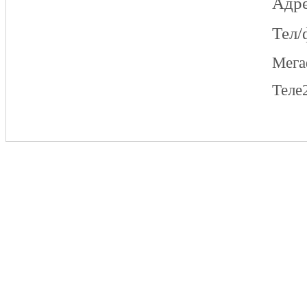
Адре
Тел/
Мег
Теле