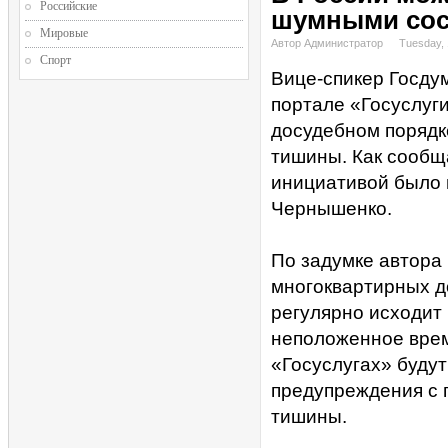
Российские
шумными сос
Мировые
Автор Администратор
Tuesday,
Спорт
Вице-спикер Госду
портале «Госуслуг
досудебном порядк
тишины. Как сообщ
инициативой было
Чернышенко.
По задумке автора
многоквартирных д
регулярно исходит 
неположенное врем
«Госуслугах» буду
предупреждения с
тишины.