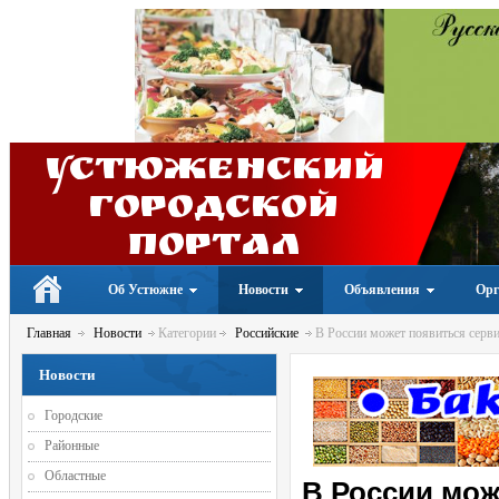
Устюженский
Городской
портал
Об Устюжне
Новости
Объявления
Орг
Главная
Новости
Категории
Российские
В России может появиться серв
Новости
Городские
Районные
Областные
В России мож