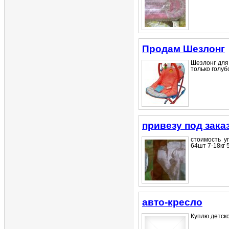
Продам Шезлонг
Шезлонг для
только голубо
привезу под зака
стоимость у
64шт 7-18кг 5
авто-кресло
Куплю детско