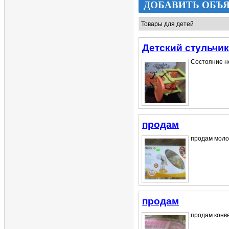
ДОБАВИТЬ ОБЪ
Детский стульчи
Состояние но
продам
продам молок
продам
продам конве