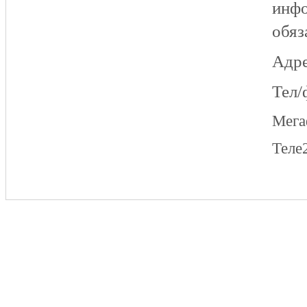
инфо
обяз
Адре
Тел/
Мег
Теле