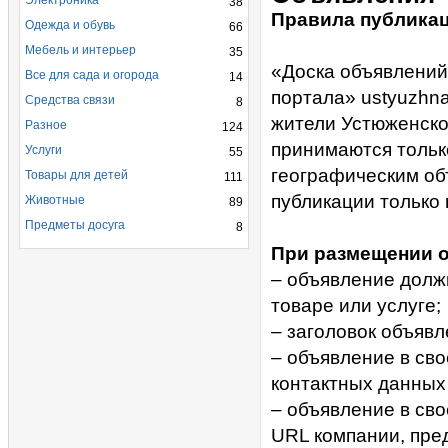
Электроника
38
Правила публика
Одежда и обувь
66
Мебель и интерьер
35
«Доска объявлений
Все для сада и огорода
14
портала» ustyuzhn
Средства связи
8
жители Устюженско
Разное
124
принимаются тольк
Услуги
55
географическим об
Товары для детей
111
публикации только 
Животные
89
Предметы досуга
8
При размещении о
– объявление долж
товаре или услуге;
– заголовок объяв
– объявление в св
контактных данных 
– объявление в св
URL компании, пре