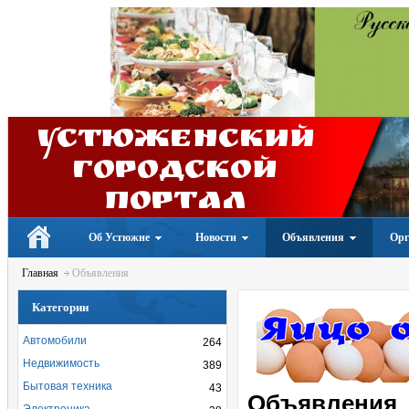
Устюженский
Городской
портал
Об Устюжне
Новости
Объявления
Орг
Главная
Объявления
Категории
Автомобили
264
Недвижимость
389
Бытовая техника
43
Объявления