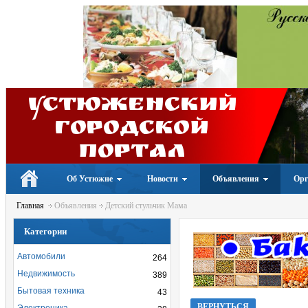
Устюженский
Городской
портал
Об Устюжне
Новости
Объявления
Орг
Главная
Объявления
Детский стульчик Мама
Категории
Автомобили
264
Недвижимость
389
Бытовая техника
43
ВЕРНУТЬСЯ