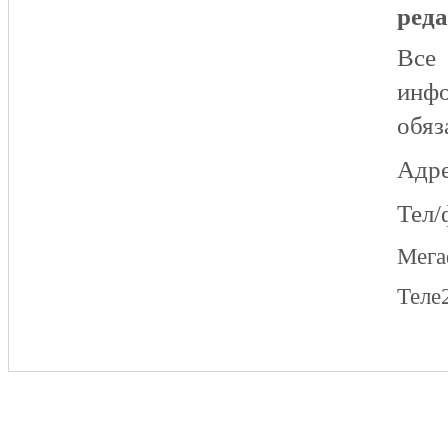
реда
Все
инфо
обяз
Адре
Тел/
Мег
Теле