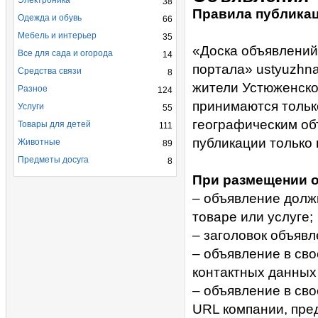
Электроника
38
Правила публика
Одежда и обувь
66
Мебель и интерьер
35
«Доска объявлений
Все для сада и огорода
14
портала» ustyuzhn
Средства связи
8
жители Устюженско
Разное
124
принимаются тольк
Услуги
55
географическим об
Товары для детей
111
публикации только 
Животные
89
Предметы досуга
8
При размещении о
– объявление долж
товаре или услуге;
– заголовок объяв
– объявление в св
контактных данных 
– объявление в св
URL компании, пре