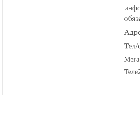
инфо
обяз
Адре
Тел/
Мег
Теле