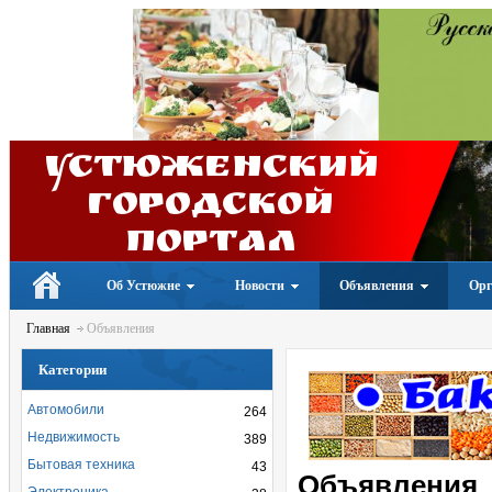
Устюженский
Городской
портал
Об Устюжне
Новости
Объявления
Орг
Главная
Объявления
Категории
Автомобили
264
Недвижимость
389
Бытовая техника
43
Объявления