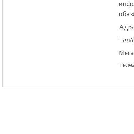
инфо
обяз
Адре
Тел/
Мег
Теле