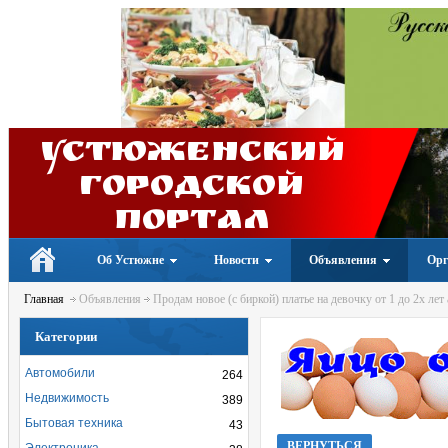
Устюженский
Городской
портал
Об Устюжне
Новости
Объявления
Орг
Главная
Объявления
Продам новое (с биркой) платье на девочку от 1 до 2х ле
Категории
Автомобили
264
Недвижимость
389
Бытовая техника
43
ВЕРНУТЬСЯ