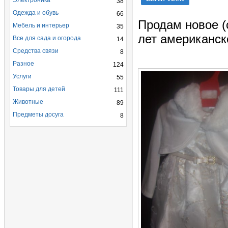
Электроника
38
Одежда и обувь
66
Продам новое (с
Мебель и интерьер
35
лет американс
Все для сада и огорода
14
Средства связи
8
Разное
124
Услуги
55
Товары для детей
111
Животные
89
Предметы досуга
8