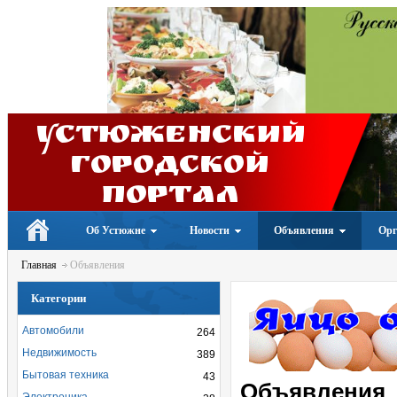
Устюженский
Городской
портал
Об Устюжне
Новости
Объявления
Орг
Главная
Объявления
Категории
Автомобили
264
Недвижимость
389
Бытовая техника
43
Объявления