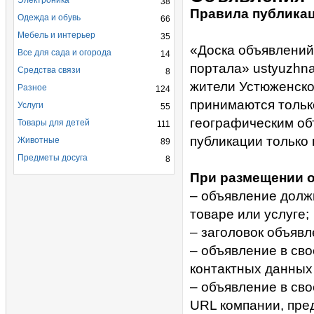
Электроника
38
Правила публика
Одежда и обувь
66
Мебель и интерьер
35
«Доска объявлений
Все для сада и огорода
14
портала» ustyuzhn
Средства связи
8
жители Устюженско
Разное
124
принимаются тольк
Услуги
55
географическим об
Товары для детей
111
публикации только 
Животные
89
Предметы досуга
8
При размещении о
– объявление долж
товаре или услуге;
– заголовок объяв
– объявление в св
контактных данных 
– объявление в св
URL компании, пре