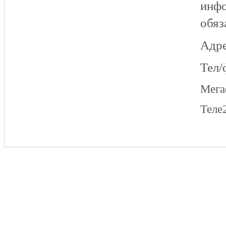
инфо
обяз
Адре
Тел/
Мег
Теле