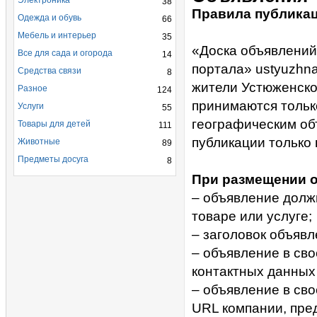
Электроника
38
Правила публика
Одежда и обувь
66
Мебель и интерьер
35
«Доска объявлений
Все для сада и огорода
14
портала» ustyuzhn
Средства связи
8
жители Устюженско
Разное
124
принимаются тольк
Услуги
55
географическим об
Товары для детей
111
публикации только 
Животные
89
Предметы досуга
8
При размещении о
– объявление долж
товаре или услуге;
– заголовок объяв
– объявление в св
контактных данных 
– объявление в св
URL компании, пре