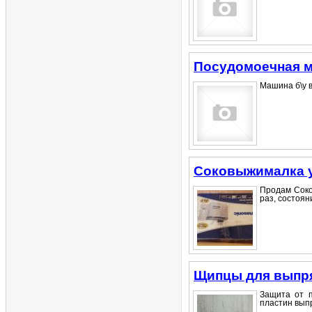
Посудомоечная м
Машина б\у в
Соковыжималка у
Продам Соко
раз, состояни
Щипцы для выпря
Защита от п
пластин выпр