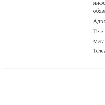
инфо
обяз
Адре
Тел/
Мег
Теле