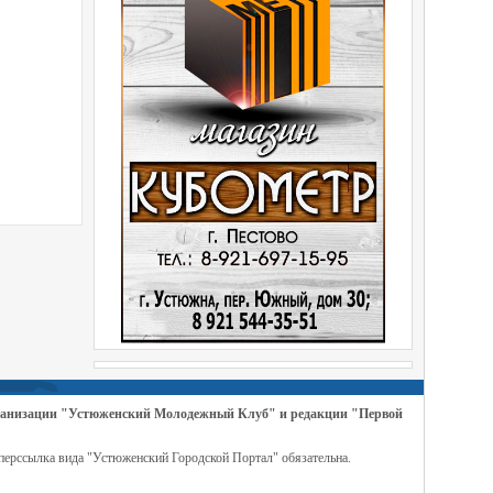
организации "Устюженский Молодежный Клуб" и редакции "Первой
перссылка вида "Устюженский Городской Портал" обязательна.