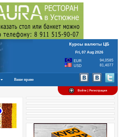
Курсы валюты ЦБ
Fri, 07 Aug 2026
94,0585
EUR
81,4077
USD
Ваше право
Войти | Регистрация