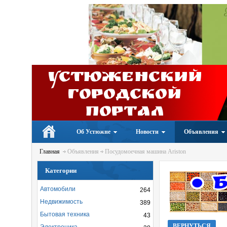
Устюженский
Городской
портал
Об Устюжне
Новости
Объявления
Главная
Объявления
Посудомоечная машина Ariston
Категории
Автомобили
264
Недвижимость
389
Бытовая техника
43
ВЕРНУТЬСЯ