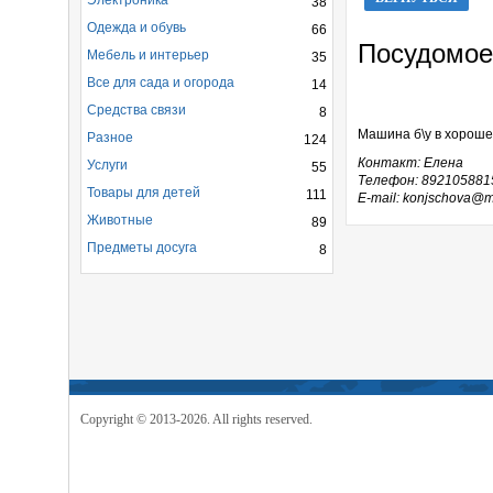
Электроника
38
Одежда и обувь
66
Посудомое
Мебель и интерьер
35
Все для сада и огорода
14
Средства связи
8
Машина б\у в хороше
Разное
124
Контакт: Елена
Услуги
55
Телефон: 892105881
Товары для детей
111
E-mail: konjschova@ma
Животные
89
Предметы досуга
8
Copyright © 2013-2026. All rights reserved.