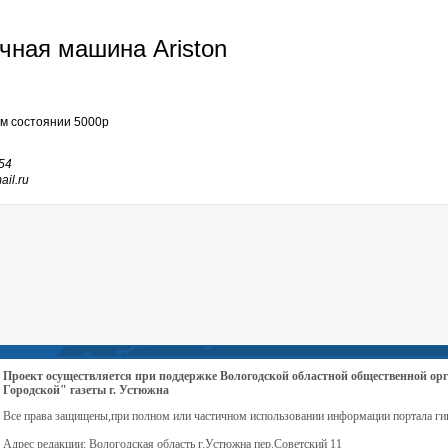
чная машина Ariston
м состоянии 5000р
54
il.ru
Проект осуществляется при поддержке Вологодской областной общественной 
Городской" газеты г. Устюжна
Все права защищены,при полном или частичном использовании информации портала ги
Адрес редакции: Вологодская область г.Устюжна пер.Советский 11