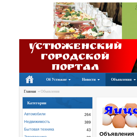
Устюженский
Городской
портал
Об Устюжне
Новости
Объявления
Главная
Объявления
Категории
Автомобили
264
Недвижимость
389
Бытовая техника
43
Объявления