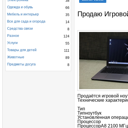
Электроника
38
Одежда и обувь
66
Продаю Игрово
Мебель и интерьер
35
Все для сада и огорода
14
Средства связи
8
Разное
124
Услуги
55
Товары для детей
111
Животные
89
Предметы досуга
8
Продаётся игровой но
Технические характери
Тип
Типноутбук
Установленная операци
Процессор
ПроцессорA8 2100 МГц