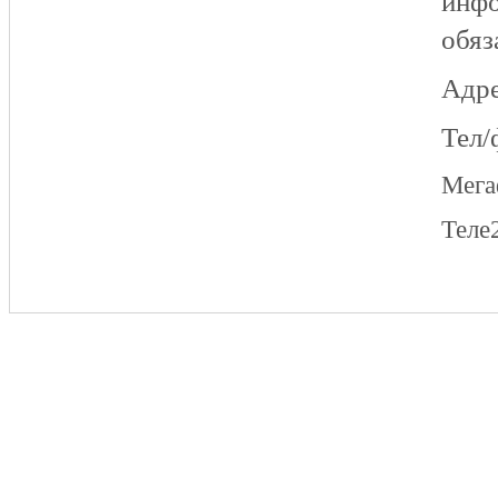
инфо
обяз
Адре
Тел/
Мег
Теле