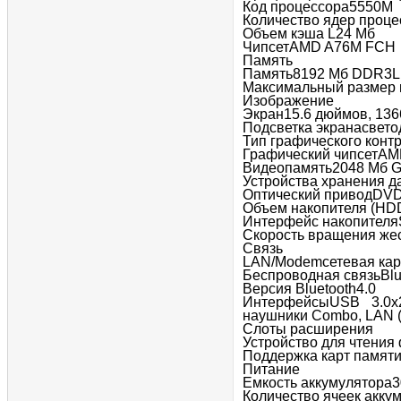
Код процессора5550M
Количество ядер проце
Объем кэша L24 Мб
ЧипсетAMD A76M FCH
Память
Память8192 Мб DDR3L
Максимальный размер 
Изображение
Экран15.6 дюймов, 13
Подсветка экранасвет
Тип графического конт
Графический чипсетA
Видеопамять2048 Мб 
Устройства хранения д
Оптический приводDVD
Объем накопителя (HD
Интерфейс накопителяS
Скорость вращения жес
Связь
LAN/Modemсетевая кар
Беспроводная связьBlue
Версия Bluetooth4.0
ИнтерфейсыUSB 3.0x2
наушники Combo, LAN (
Слоты расширения
Устройство для чтения
Поддержка карт памят
Питание
Емкость аккумулятора
Количество ячеек акку