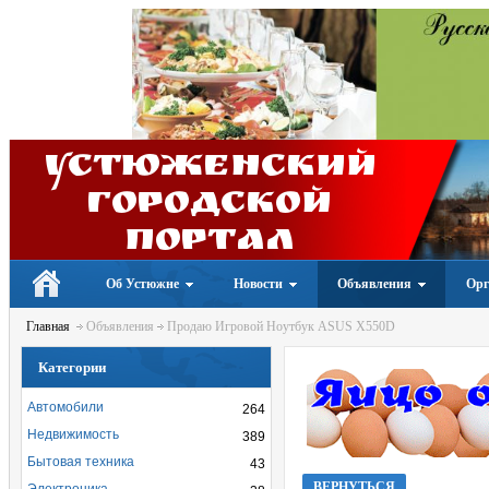
Устюженский
Городской
портал
Об Устюжне
Новости
Объявления
Орг
Главная
Объявления
Продаю Игровой Ноутбук ASUS X550D
Категории
Автомобили
264
Недвижимость
389
Бытовая техника
43
ВЕРНУТЬСЯ