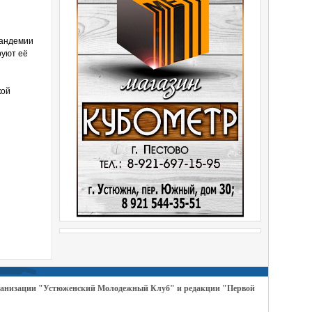
пандемии
руют её
кой
организации "Устюженский Молодежный Клуб" и редакции "Первой