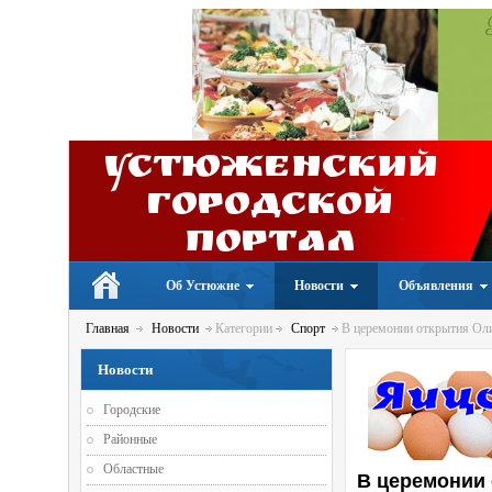
Устюженский
Городской
портал
Об Устюжне
Новости
Объявления
Главная
Новости
Категории
Спорт
В церемонии открытия Оли
Новости
Городские
Районные
Областные
В церемонии 