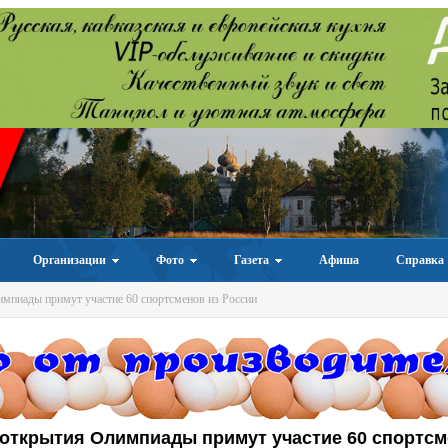
Организации
Фото
Газета
Афиша
Справка
мпиады примут участие 60 спортсменов из России
открытия Олимпиады примут участие 60 спортс