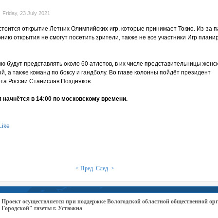
Friday, 23 July 2021
остоится открытие Летних Олимпийских игр, которые принимает Токио. Из-за 
нию открытия не смогут посетить зрители, также не все участники Игр плани
ию будут представлять около 60 атлетов, в их числе представительницы женс
, а также команд по боксу и гандболу. Во главе колонны пойдёт президент
та России Станислав Поздняков.
 начнётся в 14:00 по московскому времени.
Like
< Пред.
След. >
Проект осуществляется при поддержке Вологодской областной общественной 
Городской" газеты г. Устюжна