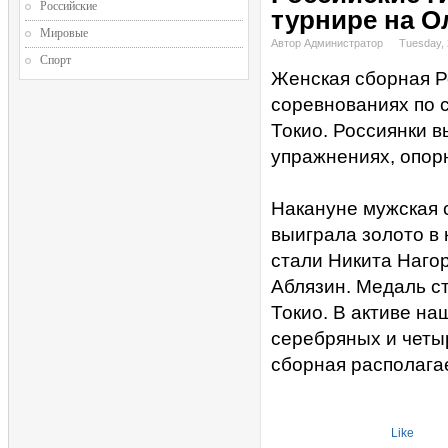
Российские
турнире на О
Мировые
Автор Администратор
Tuesday, 
Спорт
Женская сборная Р
соревнованиях по 
Токио. Россиянки 
упражнениях, опорн
Накануне мужская 
выиграла золото в
стали Никита Наго
Аблязин. Медаль с
Токио. В активе на
серебряных и четы
сборная располагае
Like