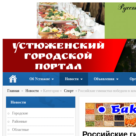
Устюженский
Городской
портал
Об Устюжне
Новости
Объявления
Орг
Главная
Новости
Категории
Спорт
Российские гимнастки победили в ко
Новости
Городские
Районные
Областные
Российские г