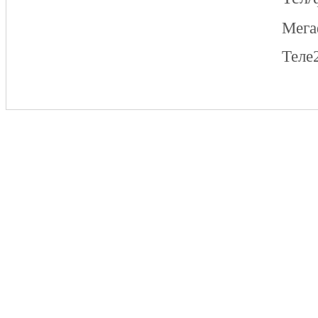
Мег
Теле