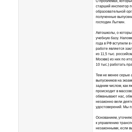
О проблемах, которы
старший инспектор п
образовательной орг
полученные выпускн
господин Лыткин.
Автошколы, о которы
учебную базу. Напом
года в РФ вступили в
работе является зак
из 11,5 тыс. российс
Москве) из них по ит
10 тыс.) работать пр
Тем не менее серые 
выпускников на экза
задним числом, как я
происходит в массов
обманывают нас, обм
незаконно вели деят
удостоверений. Мы п
Основанием, уточняю
к управлению трансп
незаконными, если в