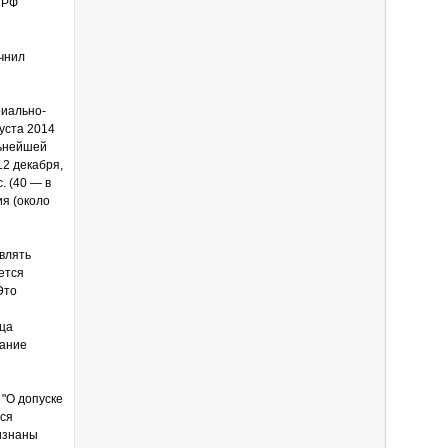
 РФ
чнил
риально-
уста 2014
льнейшей
12 декабря,
. (40 — в
ия (около
влять
ется
Это
ица
вание
"О допуске
тся
изнаны