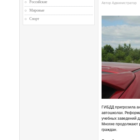
Российские
Автор Администратор
Мировые
Спорт
ГИБДД пригрозила ан
автошколах. Реформа
учебных заведений д
Многие продолжают р
граждан.