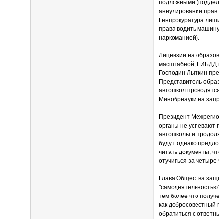
подложными (поддел
аннулировании прав 
Генпрокуратура лиши
права водить машину
наркоманией).
Лицензии на образов
масштабной, ГИБДД 
Господин Лыткин пре
Представитель образ
автошкол проводятся
Минобрнауки на запро
Президент Межрегио
органы не успевают 
автошколы и продолж
будут, однако предл
читать документы, ч
отучиться за четыре 
Глава Общества защ
"самодеятельностью".
тем более что получ
как добросовестный п
обратиться с ответны