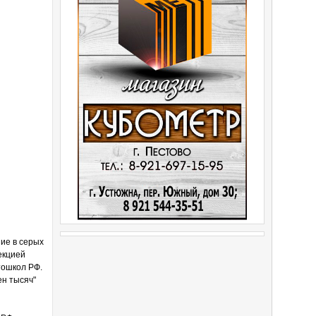
ие в серых
екцией
тошкол РФ.
ен тысяч"