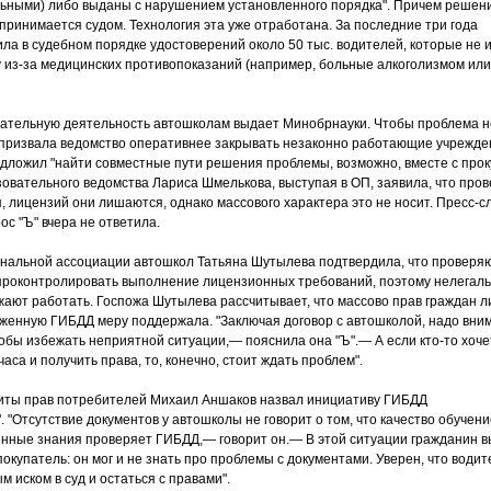
ьными) либо выданы с нарушением установленного порядка". Причем решен
принимается судом. Технология эта уже отработана. За последние три года
ла в судебном порядке удостоверений около 50 тыс. водителей, которые не 
 из-за медицинских противопоказаний (например, больные алкоголизмом или
ательную деятельность автошколам выдает Минобрнауки. Чтобы проблема н
призвала ведомство оперативнее закрывать незаконно работающие учрежде
дложил "найти совместные пути решения проблемы, возможно, вместе с прок
овательного ведомства Лариса Шмелькова, выступая в ОП, заявила, что пров
, лицензий они лишаются, однако массового характера это не носит. Пресс-с
с "Ъ" вчера не ответила.
нальной ассоциации автошкол Татьяна Шутылева подтвердила, что провер
проконтролировать выполнение лицензионных требований, поэтому нелегал
ают работать. Госпожа Шутылева рассчитывает, что массово прав граждан л
оженную ГИБДД меру поддержала. "Заключая договор с автошколой, надо вни
тобы избежать неприятной ситуации,— пояснила она "Ъ".— А если кто-то хоче
часа и получить права, то, конечно, стоит ждать проблем".
иты прав потребителей Михаил Аншаков назвал инициативу ГИБДД
 "Отсутствие документов у автошколы не говорит о том, что качество обучени
енные знания проверяет ГИБДД,— говорит он.— В этой ситуации гражданин 
окупатель: он мог и не знать про проблемы с документами. Уверен, что водит
м иском в суд и остаться с правами".