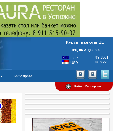
Курсы валюты ЦБ
Thu, 06 Aug 2026
93,1901
EUR
80,9293
USD
Ваше право
Войти | Регистрация