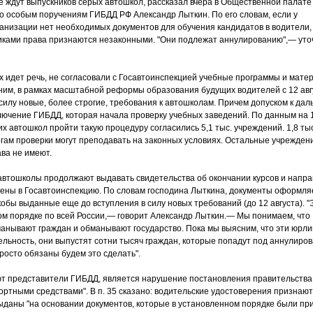
е ждут выпускников серых автошкол, рассказал вчера в Общественной палате
о особым поручениям ГИБДД РФ Александр Лыткин. По его словам, если у
анизации нет необходимых документов для обучения кандидатов в водители,
иками права признаются незаконными. "Они подлежат аннулированию",— уто
х идет речь, не согласовали с Госавтоинспекцией учебные программы и мате
ним, в рамках масштабной реформы образования будущих водителей с 12 авг
 силу новые, более строгие, требования к автошколам. Причем допуском к да
лючение ГИБДД, которая начала проверку учебных заведений. По данным на 
ких автошкол пройти такую процедуру согласились 5,1 тыс. учреждений. 1,8 тыс
огам проверки могут преподавать на законных условиях. Остальные учрежден
ава не имеют.
автошколы продолжают выдавать свидетельства об окончании курсов и напра
мены в Госавтоинспекцию. По словам господина Лыткина, документы оформля
кобы выданные еще до вступления в силу новых требований (до 12 августа). "
ом порядке по всей России,— говорит Александр Лыткин.— Мы понимаем, что
анывают граждан и обманывают государство. Пока мы выясним, что эти юрл
ельность, они выпустят сотни тысяч граждан, которые попадут под аннулиро
росто обязаны будем это сделать".
т представители ГИБДД, является нарушение постановления правительства 
ортными средствами". В п. 35 сказано: водительские удостоверения признаю
ыданы "на основании документов, которые в установленном порядке были пр