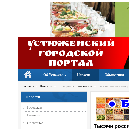
Устюженский
Городской
портал
Об Устюжне
Новости
Объявления
Главная
Новости
Категории
Российские
Тысячи россиян могут
Новости
Городские
Районные
Областные
Тысячи росси