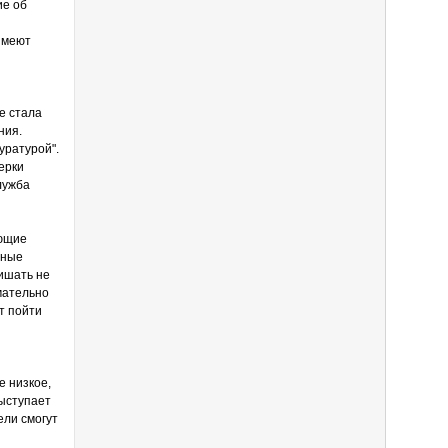
ие об
имеют
е стала
ния.
уратурой".
ерки
лужба
яющие
ьные
ишать не
мательно
т пойти
е низкое,
выступает
ели смогут