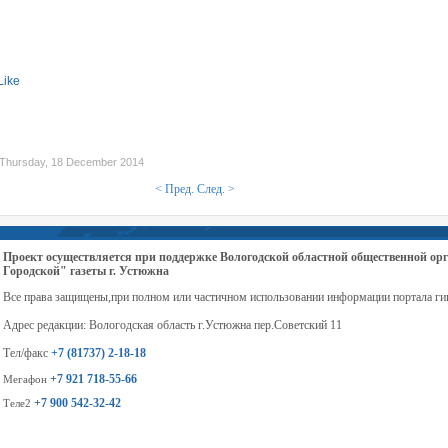
Like
Thursday, 18 December 2014
< Пред.
След. >
Проект осуществляется при поддержке Вологодской областной общественной 
Городской" газеты г. Устюжна
Все права защищены,при полном или частичном использовании информации портала ги
Адрес редакции: Вологодская область г.Устюжна пер.Советский 11
Тел/факс
+7 (81737) 2-18-18
+7 921 718-55-66
Мегафон
+7 900 542-32-42
Теле2