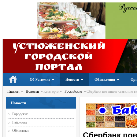
Устюженский
Городской
портал
Об Устюжне
Новости
Объявления
Орг
Главная
Новости
Категории
Российские
Сбербанк повышает ставки по в
Новости
Городские
Районные
Областные
Сбербанк пов