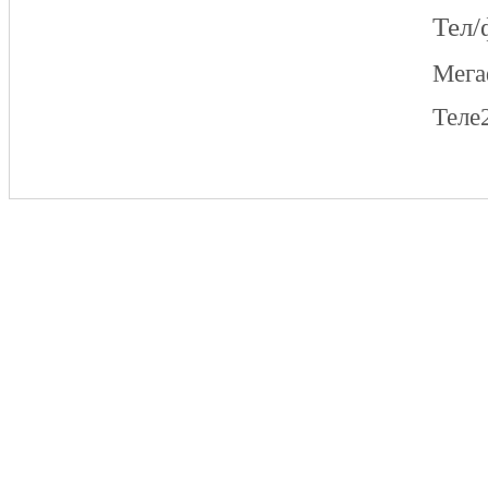
Тел/
Мег
Теле