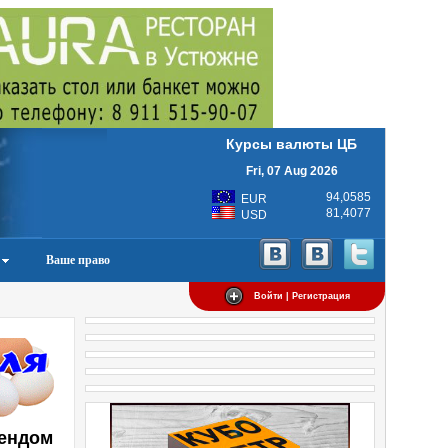
Курсы валюты ЦБ
Fri, 07 Aug 2026
94,0585
EUR
81,4077
USD
Ваше право
Войти | Регистрация
рендом