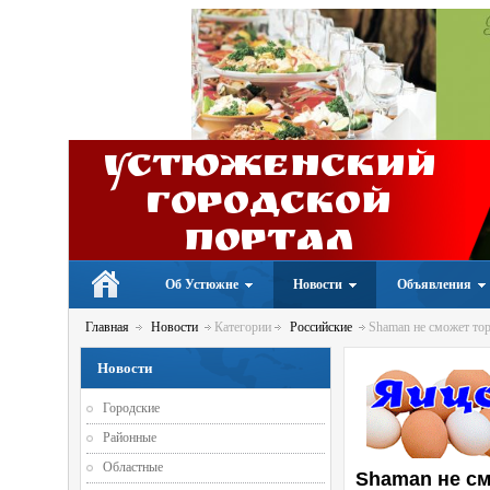
Устюженский
Городской
портал
Об Устюжне
Новости
Объявления
Главная
Новости
Категории
Российские
Shaman не сможет тор
Новости
Городские
Районные
Областные
Shaman не см