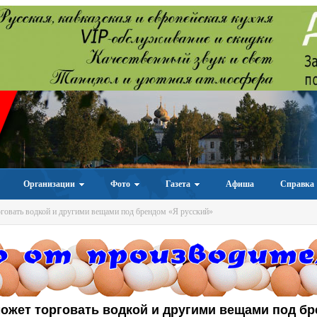
Организации
Фото
Газета
Афиша
Справка
говать водкой и другими вещами под брендом «Я русский»
ожет торговать водкой и другими вещами под б