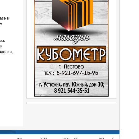
азе в
им
ось
 и
зделия,