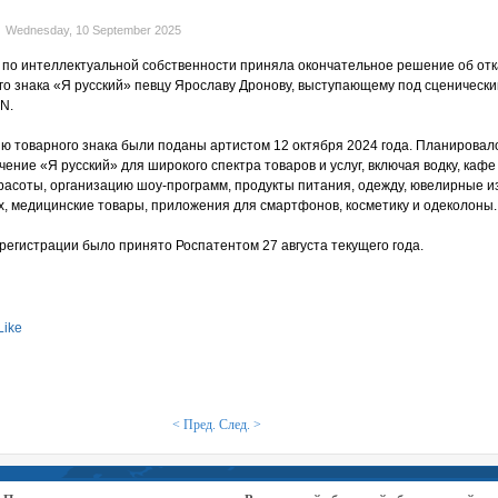
Wednesday, 10 September 2025
по интеллектуальной собственности приняла окончательное решение об отк
го знака «Я русский» певцу Ярославу Дронову, выступающему под сценическ
N.
ию товарного знака были поданы артистом 12 октября 2024 года. Планировал
ение «Я русский» для широкого спектра товаров и услуг, включая водку, кафе
расоты, организацию шоу-программ, продукты питания, одежду, ювелирные и
х, медицинские товары, приложения для смартфонов, косметику и одеколоны.
регистрации было принято Роспатентом 27 августа текущего года.
Like
< Пред.
След. >