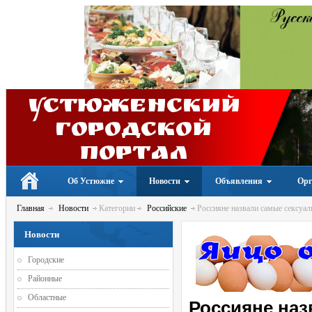
Устюженский
Городской
портал
Об Устюжне
Новости
Объявления
Орг
Главная
Новости
Категории
Российские
Россияне назвали самые сексуал
Новости
Городские
Районные
Областные
Россияне наз