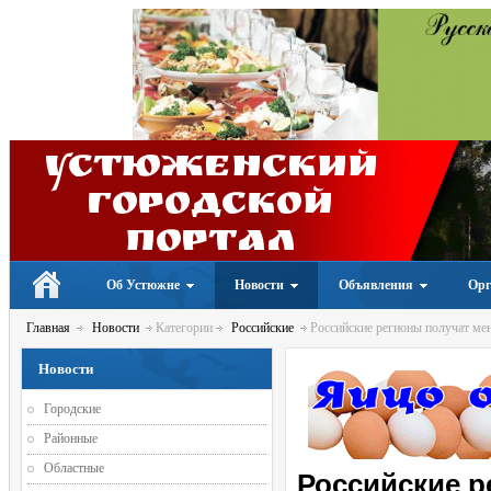
Устюженский
Городской
портал
Об Устюжне
Новости
Объявления
Орг
Главная
Новости
Категории
Российские
Российские регионы получат мен
Новости
Городские
Районные
Областные
Российские р