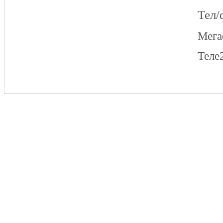
Тел/
Мег
Теле