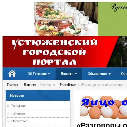
Устюженский
Городской
портал
Об Устюжне
Новости
Объявления
Орг
Главная
Новости
Категории
Российские
«Разговоры о важном» начнут пр
Новости
Городские
Районные
Областные
«Разговоры о