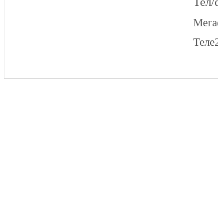
Тел/
Мег
Теле