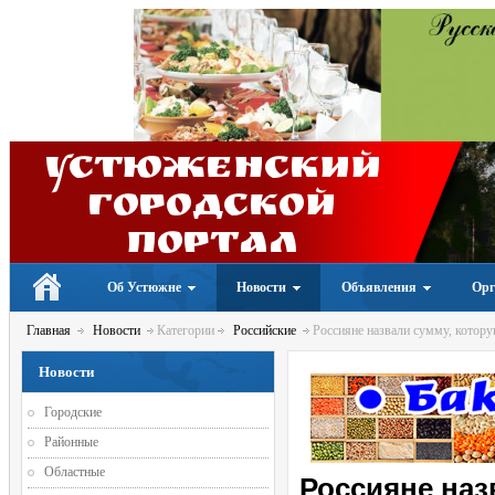
Устюженский
Городской
портал
Об Устюжне
Новости
Объявления
Орг
Главная
Новости
Категории
Российские
Россияне назвали сумму, котору
Новости
Городские
Районные
Областные
Россияне наз