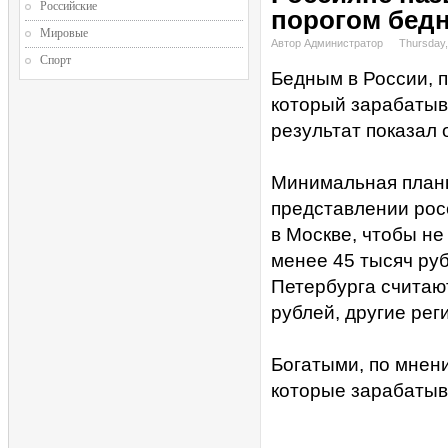
Российские
порогом бед
Мировые
Автор Администратор
Thursday,
Спорт
Бедным в России, п
который зарабатыва
результат показал 
Минимальная планк
представлении росс
в Москве, чтобы н
менее 45 тысяч ру
Петербурга считаю
рублей, другие рег
Богатыми, по мнени
которые зарабатыв